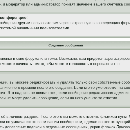
, и модератор или администратор понизят значение вашего счётчика со
а конференцию!
сообщения другим пользователям через встроенную в конференцию форм
 системой анонимными пользователями.
Создание сообщений
кнопке в окне форума или темы. Возможно, вам придётся зарегистриров
можете начинать темы», «Вы можете голосовать в опросах» и т. п.
ции, вы можете редактировать и удалять только свои собственные сооб
аниченного времени после его создания. Если кто-то уже ответил на со
 них. Эта надпись не появляется, если сообщение редактировал админис
ли не могут удалить сообщение, если на него уже кто-то ответил.
 её в личном разделе. После этого вы можете отметить флажком пункт
писи по умолчанию ко всем вашим сообщениям, сделав соответствующий
нить добавление подписи в отдельных сообщениях, убрав флажок
Присое