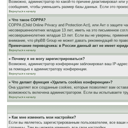
Возможно, администратор по какой-то причине деактивировал или 
сообщения, чтобы уменьшить размер базы данных. Если это произош
Вернуться к началу
» Что такое COPPA?
COPPA (Child Online Privacy and Protection Act), или Акт о защите
несовершеннолетних младше 13 лет, иметь на это письменное согл
несовершеннолетних младше 13 лет. Если вы не уверены, применим
внимание, что phpBB Group не может давать рекомендаций по прав
Примечание переводчика: в России данный акт не имеет юрид
Вернуться к началу
» Почему я не могу зарегистрироваться?
Возможно, администратор конференции заблокировал ваш IP-адрес 
за помощью к администратору конференции.
Вернуться к началу
» Что делает функция «Удалить cookies конференции»?
Она удаляет все созданные cookies, которые позволяют вам остав
возможность включена администратором. Если вы испытываете тру
Вернуться к началу
» Как мне изменить мои настройки?
Если вы являетесь зарегистрированным пользователем, все ваши н
страницы. Там вы можете изменить все свои настройки.