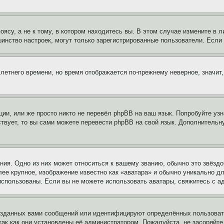
су, а не к тому, в котором находитесь вы. В этом случае измените в ли
льшинство настроек, могут только зарегистрированные пользователи. Есл
 летнего времени, но время отображается по-прежнему неверное, значит
ии, или же просто никто не перевёл phpBB на ваш язык. Попробуйте узн
ествует, то вы сами можете перевести phpBB на свой язык. Дополнител
ия. Одно из них может относиться к вашему званию, обычно это звёздо
лее крупное, изображение известно как «аватара» и обычно уникально д
ь использованы. Если вы не можете использовать аватары, свяжитесь с
озданных вами сообщений или идентифицируют определённых пользовате
так как они установлены её администратором. Пожалуйста, не засоряйт