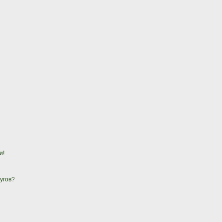
и!
угов?