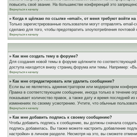
повысить своё звание. На большинстве конференций это запрещено
Вернуться к началу
» Когда я щёлкаю по ссылке «email», от меня требуют войти н
Только зарегистрированные пользователи могут отправлять email-
сделано для того, чтобы предотвратить злоупотребления почтовой
Вернуться к началу
» Как мне создать тему в форуме?
Для создания новой темы в форуме щёлкните по соответствующей 
доступа находится внизу страниц форума или темы. Например: «Вы 
Вернуться к началу
» Как мне отредактировать или удалить сообщение?
Если вы не являетесь администратором или модератором конферен
Правка
в соответствующем сообщении, иногда только в течение огр
показывает количество правок, а также дату и время последней из
изменениях по своему усмотрению. Учтите, что обычные пользовате
Вернуться к началу
» Как мне добавить подпись к своему сообщению?
Чтобы добавить подпись к сообщению, вы должны сначала создать
подпись добавилась. Вы также можете настроить добавление под
настройки» в личном разделе. Несмотря на это, вы сможете отме