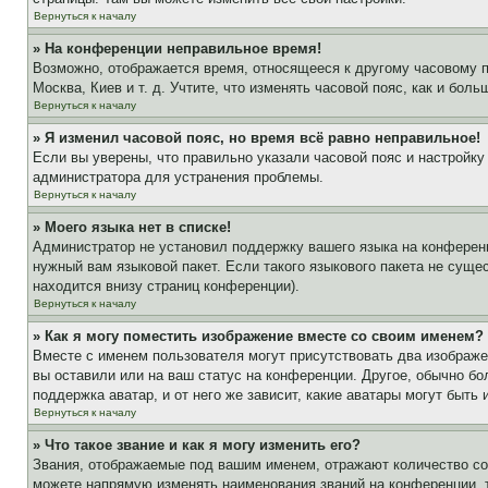
Вернуться к началу
» На конференции неправильное время!
Возможно, отображается время, относящееся к другому часовому поя
Москва, Киев и т. д. Учтите, что изменять часовой пояс, как и бо
Вернуться к началу
» Я изменил часовой пояс, но время всё равно неправильное!
Если вы уверены, что правильно указали часовой пояс и настройку
администратора для устранения проблемы.
Вернуться к началу
» Моего языка нет в списке!
Администратор не установил поддержку вашего языка на конференц
нужный вам языковой пакет. Если такого языкового пакета не сущ
находится внизу страниц конференции).
Вернуться к началу
» Как я могу поместить изображение вместе со своим именем?
Вместе с именем пользователя могут присутствовать два изображен
вы оставили или на ваш статус на конференции. Другое, обычно бо
поддержка аватар, и от него же зависит, какие аватары могут быт
Вернуться к началу
» Что такое звание и как я могу изменить его?
Звания, отображаемые под вашим именем, отражают количество с
можете напрямую изменять наименования званий на конференции, 