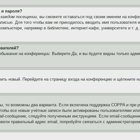
 и пароля?
 каждом посещении
, вы сможете оставаться под своим именем на конфе
записью. Для того чтобы вам не приходилось вводить имя пользователя 
мпьютере, например в библиотеке, интернет-кафе, университете и т. д
ователей?
ебывание на конференции
. Выберите
Да
, и вы будете видны только адм
учить новый. Перейдите на страницу входа на конференцию и щёлкните 
ы, то возможны два варианта. Если включена поддержка COPPA и при ре
чтобы все новые учётные записи были активированы пользователями или
ail-сообщение, следуйте полученным инструкциям. Если email-сообщение
ввели правильный адрес email, попробуйте связаться с администратором