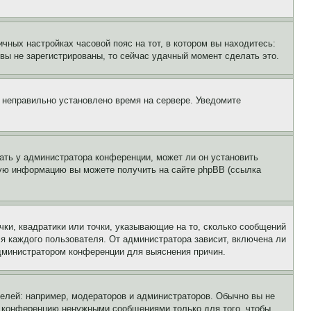
чных настройках часовой пояс на тот, в котором вы находитесь:
и вы не зарегистрированы, то сейчас удачный момент сделать это.
, неправильно установлено время на сервере. Уведомите
ать у администратора конференции, может ли он установить
ьную информацию вы можете получить на сайте phpBB (ссылка
чки, квадратики или точки, указывающие на то, сколько сообщений
ля каждого пользователя. От администратора зависит, включена ли
 администратором конференции для выяснения причин.
лей: например, модераторов и администраторов. Обычно вы не
е конференцию ненужными сообщениями только для того, чтобы