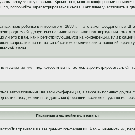
удалил вашу учётную запись. Кроме того, многие конференции периоди
ло, попробуйте зарегистрироваться снова и активнее участвовать в ди
 частных прав ребёнка в интернете от 1998 г. — это закон Соединённых 
асие родителей. Допустимо наличие иного вида подтверждения того, чт
о ли это к вам, как к регистрирующемуся на конференции, или к самой
овым вопросам и не является объектом юридических отношений, кроме 
ической силы.
или запретил имя, под которым вы пытаетесь зарегистрироваться. Он т
аться авторизованным на этой конференции, а также выполняют другие ф
дности с входом или выходом с конференции, возможно, удаление cook
Параметры и настройки пользователя
астройки хранятся в базе данных конференции. Чтобы изменить их, пер