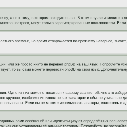
су, а не к тому, в котором находитесь вы. В этом случае измените в ли
льшинство настроек, могут только зарегистрированные пользователи. Есл
 летнего времени, но время отображается по-прежнему неверное, значит
ии, или же просто никто не перевёл phpBB на ваш язык. Попробуйте узн
ествует, то вы сами можете перевести phpBB на свой язык. Дополнител
ия. Одно из них может относиться к вашему званию, обычно это звёздо
лее крупное, изображение известно как «аватара» и обычно уникально д
ь использованы. Если вы не можете использовать аватары, свяжитесь с
озданных вами сообщений или идентифицируют определённых пользовате
так как они установлены её администратором. Пожалуйста, не засоряйт