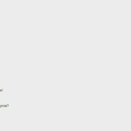
и!
угов?