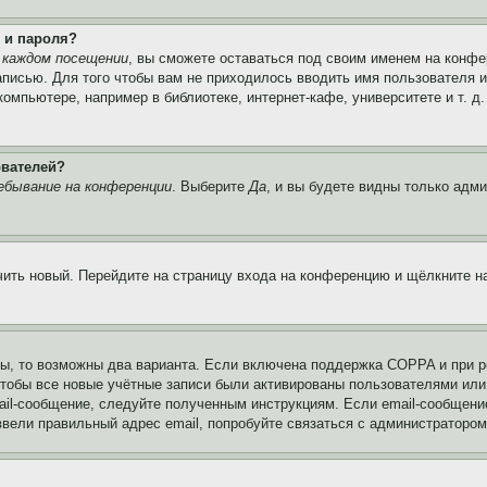
 и пароля?
 каждом посещении
, вы сможете оставаться под своим именем на конфе
записью. Для того чтобы вам не приходилось вводить имя пользователя 
мпьютере, например в библиотеке, интернет-кафе, университете и т. д
ователей?
ебывание на конференции
. Выберите
Да
, и вы будете видны только адм
учить новый. Перейдите на страницу входа на конференцию и щёлкните 
ы, то возможны два варианта. Если включена поддержка COPPA и при ре
чтобы все новые учётные записи были активированы пользователями или
ail-сообщение, следуйте полученным инструкциям. Если email-сообщение
ввели правильный адрес email, попробуйте связаться с администратором