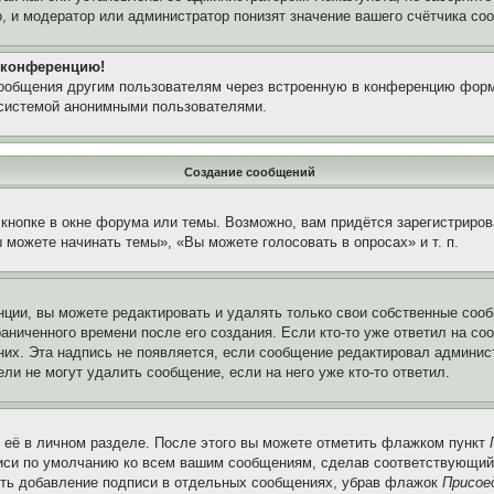
, и модератор или администратор понизят значение вашего счётчика со
а конференцию!
сообщения другим пользователям через встроенную в конференцию форм
 системой анонимными пользователями.
Создание сообщений
кнопке в окне форума или темы. Возможно, вам придётся зарегистриров
можете начинать темы», «Вы можете голосовать в опросах» и т. п.
ции, вы можете редактировать и удалять только свои собственные сооб
аниченного времени после его создания. Если кто-то уже ответил на со
 них. Эта надпись не появляется, если сообщение редактировал админис
ли не могут удалить сообщение, если на него уже кто-то ответил.
 её в личном разделе. После этого вы можете отметить флажком пункт
писи по умолчанию ко всем вашим сообщениям, сделав соответствующий
нить добавление подписи в отдельных сообщениях, убрав флажок
Присое