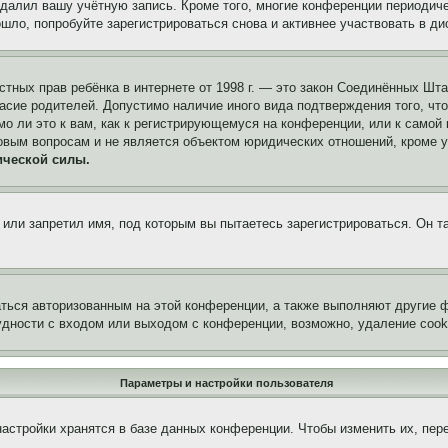
удалил вашу учётную запись. Кроме того, многие конференции периоди
ло, попробуйте зарегистрироваться снова и активнее участвовать в ди
 частных прав ребёнка в интернете от 1998 г. — это закон Соединённых 
асие родителей. Допустимо наличие иного вида подтверждения того, чт
о ли это к вам, как к регистрирующемуся на конференции, или к самой
овым вопросам и не является объектом юридических отношений, кроме 
ической силы.
или запретил имя, под которым вы пытаетесь зарегистрироваться. Он т
аться авторизованным на этой конференции, а также выполняют другие ф
дности с входом или выходом с конференции, возможно, удаление cook
Параметры и настройки пользователя
астройки хранятся в базе данных конференции. Чтобы изменить их, пер