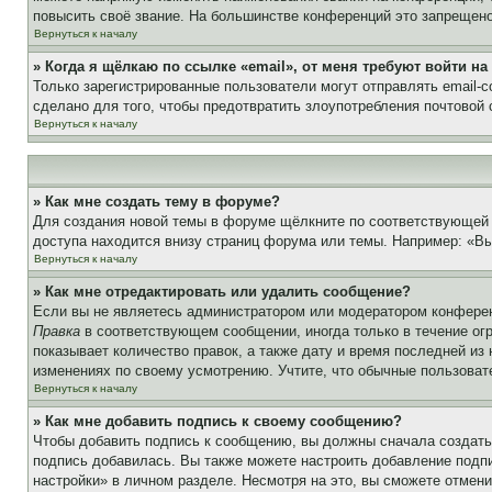
повысить своё звание. На большинстве конференций это запрещено
Вернуться к началу
» Когда я щёлкаю по ссылке «email», от меня требуют войти н
Только зарегистрированные пользователи могут отправлять email-
сделано для того, чтобы предотвратить злоупотребления почтовой
Вернуться к началу
» Как мне создать тему в форуме?
Для создания новой темы в форуме щёлкните по соответствующей 
доступа находится внизу страниц форума или темы. Например: «Вы 
Вернуться к началу
» Как мне отредактировать или удалить сообщение?
Если вы не являетесь администратором или модератором конферен
Правка
в соответствующем сообщении, иногда только в течение огр
показывает количество правок, а также дату и время последней из
изменениях по своему усмотрению. Учтите, что обычные пользовате
Вернуться к началу
» Как мне добавить подпись к своему сообщению?
Чтобы добавить подпись к сообщению, вы должны сначала создать
подпись добавилась. Вы также можете настроить добавление под
настройки» в личном разделе. Несмотря на это, вы сможете отме