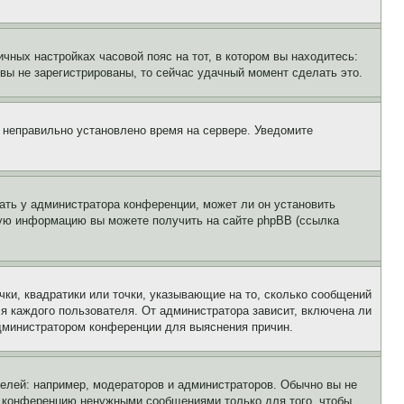
чных настройках часовой пояс на тот, в котором вы находитесь:
и вы не зарегистрированы, то сейчас удачный момент сделать это.
, неправильно установлено время на сервере. Уведомите
ать у администратора конференции, может ли он установить
ьную информацию вы можете получить на сайте phpBB (ссылка
чки, квадратики или точки, указывающие на то, сколько сообщений
ля каждого пользователя. От администратора зависит, включена ли
 администратором конференции для выяснения причин.
лей: например, модераторов и администраторов. Обычно вы не
е конференцию ненужными сообщениями только для того, чтобы