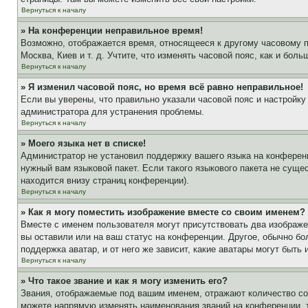
Вернуться к началу
» На конференции неправильное время!
Возможно, отображается время, относящееся к другому часовому поя
Москва, Киев и т. д. Учтите, что изменять часовой пояс, как и бо
Вернуться к началу
» Я изменил часовой пояс, но время всё равно неправильное!
Если вы уверены, что правильно указали часовой пояс и настройку
администратора для устранения проблемы.
Вернуться к началу
» Моего языка нет в списке!
Администратор не установил поддержку вашего языка на конференц
нужный вам языковой пакет. Если такого языкового пакета не сущ
находится внизу страниц конференции).
Вернуться к началу
» Как я могу поместить изображение вместе со своим именем?
Вместе с именем пользователя могут присутствовать два изображен
вы оставили или на ваш статус на конференции. Другое, обычно бо
поддержка аватар, и от него же зависит, какие аватары могут быт
Вернуться к началу
» Что такое звание и как я могу изменить его?
Звания, отображаемые под вашим именем, отражают количество с
можете напрямую изменять наименования званий на конференции, 