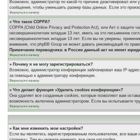
Возможно, администратор по какой-то причине деактивировал или 
сообщения, чтобы уменьшить размер базы данных. Если это произош
Вернуться к началу
» Что такое COPPA?
COPPA (Child Online Privacy and Protection Act), или Акт о защите
несовершеннолетних младше 13 лет, иметь на это письменное согл
несовершеннолетних младше 13 лет. Если вы не уверены, применим
внимание, что phpBB Group не может давать рекомендаций по прав
Примечание переводчика: в России данный акт не имеет юрид
Вернуться к началу
» Почему я не могу зарегистрироваться?
Возможно, администратор конференции заблокировал ваш IP-адрес 
за помощью к администратору конференции.
Вернуться к началу
» Что делает функция «Удалить cookies конференции»?
Она удаляет все созданные cookies, которые позволяют вам остав
возможность включена администратором. Если вы испытываете тру
Вернуться к началу
» Как мне изменить мои настройки?
Если вы являетесь зарегистрированным пользователем, все ваши н
страницы. Там вы можете изменить все свои настройки.