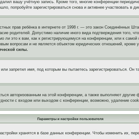
удалил вашу учётную запись. Кроме того, многие конференции периоди
ло, попробуйте зарегистрироваться снова и активнее участвовать в ди
 частных прав ребёнка в интернете от 1998 г. — это закон Соединённых 
асие родителей. Допустимо наличие иного вида подтверждения того, чт
о ли это к вам, как к регистрирующемуся на конференции, или к самой
овым вопросам и не является объектом юридических отношений, кроме 
ической силы.
или запретил имя, под которым вы пытаетесь зарегистрироваться. Он т
аться авторизованным на этой конференции, а также выполняют другие ф
дности с входом или выходом с конференции, возможно, удаление cook
Параметры и настройки пользователя
астройки хранятся в базе данных конференции. Чтобы изменить их, пер