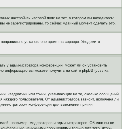
чных настройках часовой пояс на тот, в котором вы находитесь:
и вы не зарегистрированы, то сейчас удачный момент сделать это.
, неправильно установлено время на сервере. Уведомите
ать у администратора конференции, может ли он установить
ьную информацию вы можете получить на сайте phpBB (ссылка
чки, квадратики или точки, указывающие на то, сколько сообщений
ля каждого пользователя. От администратора зависит, включена ли
 администратором конференции для выяснения причин.
лей: например, модераторов и администраторов. Обычно вы не
е конференцию ненужными сообщениями только для того, чтобы