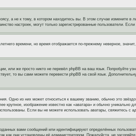
су, а не к тому, в котором находитесь вы. В этом случае измените в ли
льшинство настроек, могут только зарегистрированные пользователи. Есл
 летнего времени, но время отображается по-прежнему неверное, значит
ии, или же просто никто не перевёл phpBB на ваш язык. Попробуйте узн
ествует, то вы сами можете перевести phpBB на свой язык. Дополнител
ия. Одно из них может относиться к вашему званию, обычно это звёздо
лее крупное, изображение известно как «аватара» и обычно уникально д
ь использованы. Если вы не можете использовать аватары, свяжитесь с
озданных вами сообщений или идентифицируют определённых пользовате
так как они установлены её администратором. Пожалуйста, не засоряйт