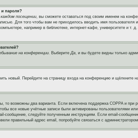
 и пароля?
 каждом посещении
, вы сможете оставаться под своим именем на конфе
записью. Для того чтобы вам не приходилось вводить имя пользователя 
мпьютере, например в библиотеке, интернет-кафе, университете и т. д
ователей?
ебывание на конференции
. Выберите
Да
, и вы будете видны только адм
учить новый. Перейдите на страницу входа на конференцию и щёлкните 
ы, то возможны два варианта. Если включена поддержка COPPA и при ре
чтобы все новые учётные записи были активированы пользователями или
ail-сообщение, следуйте полученным инструкциям. Если email-сообщение
ввели правильный адрес email, попробуйте связаться с администратором