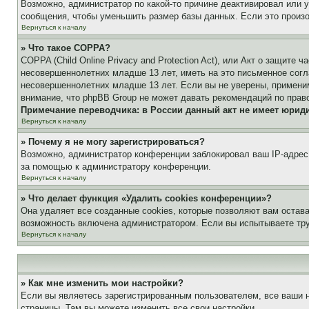
Возможно, администратор по какой-то причине деактивировал или 
сообщения, чтобы уменьшить размер базы данных. Если это произош
Вернуться к началу
» Что такое COPPA?
COPPA (Child Online Privacy and Protection Act), или Акт о защите
несовершеннолетних младше 13 лет, иметь на это письменное согл
несовершеннолетних младше 13 лет. Если вы не уверены, применим
внимание, что phpBB Group не может давать рекомендаций по прав
Примечание переводчика: в России данный акт не имеет юрид
Вернуться к началу
» Почему я не могу зарегистрироваться?
Возможно, администратор конференции заблокировал ваш IP-адрес 
за помощью к администратору конференции.
Вернуться к началу
» Что делает функция «Удалить cookies конференции»?
Она удаляет все созданные cookies, которые позволяют вам остав
возможность включена администратором. Если вы испытываете тру
Вернуться к началу
» Как мне изменить мои настройки?
Если вы являетесь зарегистрированным пользователем, все ваши н
страницы. Там вы можете изменить все свои настройки.