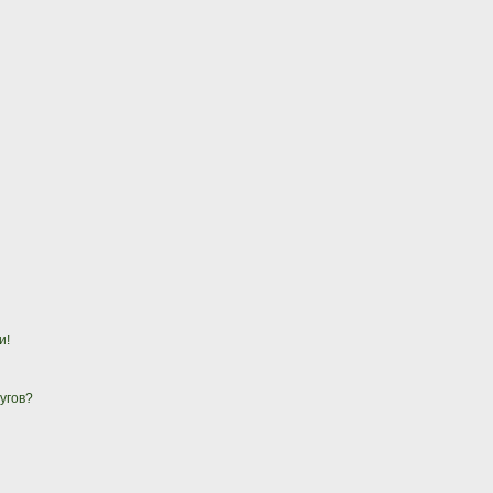
и!
угов?