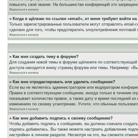
повысить своё звание. На большинстве конференций это запрещено
Вернуться к началу
» Когда я щёлкаю по ссылке «email», от меня требуют войти н
Только зарегистрированные пользователи могут отправлять email-
сделано для того, чтобы предотвратить злоупотребления почтовой
Вернуться к началу
» Как мне создать тему в форуме?
Для создания новой темы в форуме щёлкните по соответствующей 
доступа находится внизу страниц форума или темы. Например: «Вы 
Вернуться к началу
» Как мне отредактировать или удалить сообщение?
Если вы не являетесь администратором или модератором конферен
Правка
в соответствующем сообщении, иногда только в течение огр
показывает количество правок, а также дату и время последней из
изменениях по своему усмотрению. Учтите, что обычные пользовате
Вернуться к началу
» Как мне добавить подпись к своему сообщению?
Чтобы добавить подпись к сообщению, вы должны сначала создать
подпись добавилась. Вы также можете настроить добавление под
настройки» в личном разделе. Несмотря на это, вы сможете отме