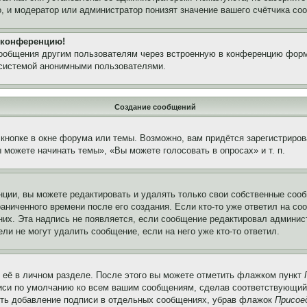
, и модератор или администратор понизят значение вашего счётчика со
а конференцию!
сообщения другим пользователям через встроенную в конференцию форм
 системой анонимными пользователями.
Создание сообщений
кнопке в окне форума или темы. Возможно, вам придётся зарегистриров
можете начинать темы», «Вы можете голосовать в опросах» и т. п.
ции, вы можете редактировать и удалять только свои собственные сооб
аниченного времени после его создания. Если кто-то уже ответил на со
 них. Эта надпись не появляется, если сообщение редактировал админис
ли не могут удалить сообщение, если на него уже кто-то ответил.
 её в личном разделе. После этого вы можете отметить флажком пункт
писи по умолчанию ко всем вашим сообщениям, сделав соответствующий
нить добавление подписи в отдельных сообщениях, убрав флажок
Присое