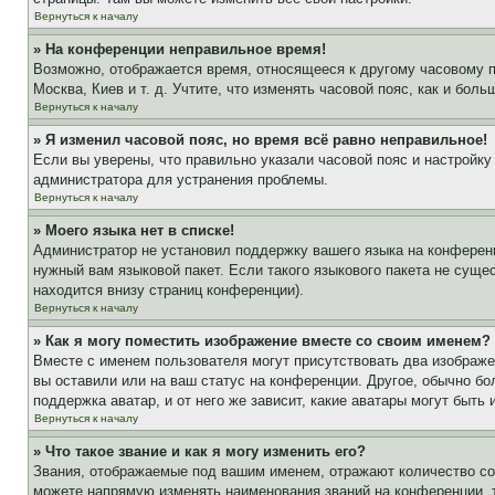
Вернуться к началу
» На конференции неправильное время!
Возможно, отображается время, относящееся к другому часовому поя
Москва, Киев и т. д. Учтите, что изменять часовой пояс, как и бо
Вернуться к началу
» Я изменил часовой пояс, но время всё равно неправильное!
Если вы уверены, что правильно указали часовой пояс и настройку
администратора для устранения проблемы.
Вернуться к началу
» Моего языка нет в списке!
Администратор не установил поддержку вашего языка на конференц
нужный вам языковой пакет. Если такого языкового пакета не сущ
находится внизу страниц конференции).
Вернуться к началу
» Как я могу поместить изображение вместе со своим именем?
Вместе с именем пользователя могут присутствовать два изображен
вы оставили или на ваш статус на конференции. Другое, обычно бо
поддержка аватар, и от него же зависит, какие аватары могут быт
Вернуться к началу
» Что такое звание и как я могу изменить его?
Звания, отображаемые под вашим именем, отражают количество с
можете напрямую изменять наименования званий на конференции, 