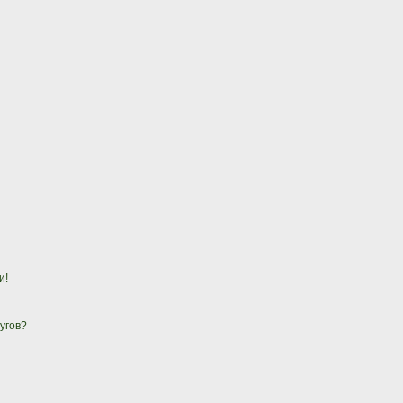
и!
угов?