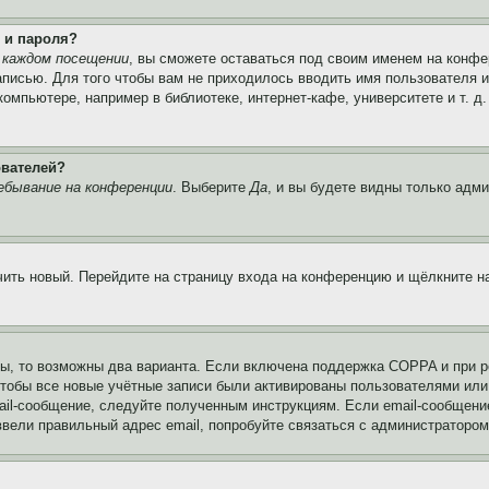
 и пароля?
 каждом посещении
, вы сможете оставаться под своим именем на конфе
записью. Для того чтобы вам не приходилось вводить имя пользователя 
мпьютере, например в библиотеке, интернет-кафе, университете и т. д
ователей?
ебывание на конференции
. Выберите
Да
, и вы будете видны только адм
учить новый. Перейдите на страницу входа на конференцию и щёлкните 
ы, то возможны два варианта. Если включена поддержка COPPA и при ре
чтобы все новые учётные записи были активированы пользователями или
ail-сообщение, следуйте полученным инструкциям. Если email-сообщение
ввели правильный адрес email, попробуйте связаться с администратором