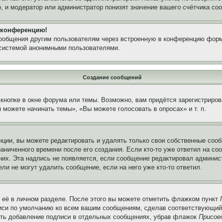
, и модератор или администратор понизят значение вашего счётчика со
а конференцию!
сообщения другим пользователям через встроенную в конференцию форм
 системой анонимными пользователями.
Создание сообщений
кнопке в окне форума или темы. Возможно, вам придётся зарегистриров
можете начинать темы», «Вы можете голосовать в опросах» и т. п.
ции, вы можете редактировать и удалять только свои собственные сооб
аниченного времени после его создания. Если кто-то уже ответил на со
 них. Эта надпись не появляется, если сообщение редактировал админис
ли не могут удалить сообщение, если на него уже кто-то ответил.
 её в личном разделе. После этого вы можете отметить флажком пункт
писи по умолчанию ко всем вашим сообщениям, сделав соответствующий
нить добавление подписи в отдельных сообщениях, убрав флажок
Присое