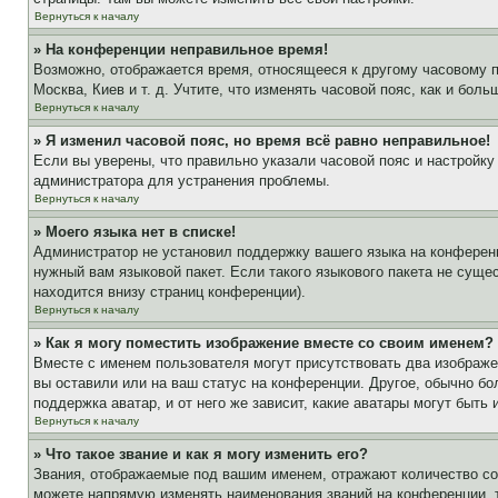
Вернуться к началу
» На конференции неправильное время!
Возможно, отображается время, относящееся к другому часовому поя
Москва, Киев и т. д. Учтите, что изменять часовой пояс, как и бо
Вернуться к началу
» Я изменил часовой пояс, но время всё равно неправильное!
Если вы уверены, что правильно указали часовой пояс и настройку
администратора для устранения проблемы.
Вернуться к началу
» Моего языка нет в списке!
Администратор не установил поддержку вашего языка на конференц
нужный вам языковой пакет. Если такого языкового пакета не сущ
находится внизу страниц конференции).
Вернуться к началу
» Как я могу поместить изображение вместе со своим именем?
Вместе с именем пользователя могут присутствовать два изображен
вы оставили или на ваш статус на конференции. Другое, обычно бо
поддержка аватар, и от него же зависит, какие аватары могут быт
Вернуться к началу
» Что такое звание и как я могу изменить его?
Звания, отображаемые под вашим именем, отражают количество с
можете напрямую изменять наименования званий на конференции, 