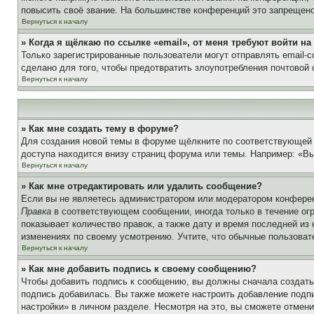
повысить своё звание. На большинстве конференций это запрещено
Вернуться к началу
» Когда я щёлкаю по ссылке «email», от меня требуют войти н
Только зарегистрированные пользователи могут отправлять email-
сделано для того, чтобы предотвратить злоупотребления почтовой
Вернуться к началу
» Как мне создать тему в форуме?
Для создания новой темы в форуме щёлкните по соответствующей 
доступа находится внизу страниц форума или темы. Например: «Вы 
Вернуться к началу
» Как мне отредактировать или удалить сообщение?
Если вы не являетесь администратором или модератором конферен
Правка
в соответствующем сообщении, иногда только в течение огр
показывает количество правок, а также дату и время последней из
изменениях по своему усмотрению. Учтите, что обычные пользовате
Вернуться к началу
» Как мне добавить подпись к своему сообщению?
Чтобы добавить подпись к сообщению, вы должны сначала создать
подпись добавилась. Вы также можете настроить добавление под
настройки» в личном разделе. Несмотря на это, вы сможете отме