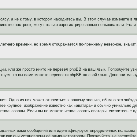
су, а не к тому, в котором находитесь вы. В этом случае измените в ли
льшинство настроек, могут только зарегистрированные пользователи. Есл
 летнего времени, но время отображается по-прежнему неверное, значит
ии, или же просто никто не перевёл phpBB на ваш язык. Попробуйте узн
ествует, то вы сами можете перевести phpBB на свой язык. Дополнител
ия. Одно из них может относиться к вашему званию, обычно это звёздо
лее крупное, изображение известно как «аватара» и обычно уникально д
ь использованы. Если вы не можете использовать аватары, свяжитесь с
озданных вами сообщений или идентифицируют определённых пользовате
так как они установлены её администратором. Пожалуйста, не засоряйт