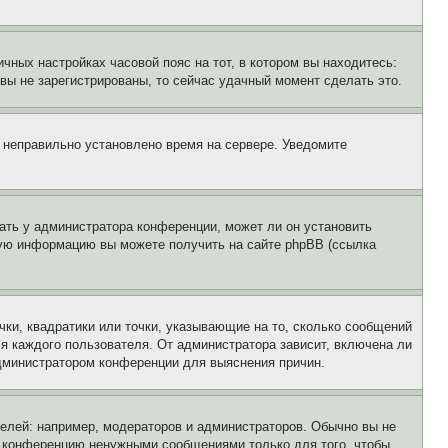
чных настройках часовой пояс на тот, в котором вы находитесь:
и вы не зарегистрированы, то сейчас удачный момент сделать это.
, неправильно установлено время на сервере. Уведомите
ать у администратора конференции, может ли он установить
ьную информацию вы можете получить на сайте phpBB (ссылка
чки, квадратики или точки, указывающие на то, сколько сообщений
ля каждого пользователя. От администратора зависит, включена ли
 администратором конференции для выяснения причин.
лей: например, модераторов и администраторов. Обычно вы не
е конференцию ненужными сообщениями только для того, чтобы