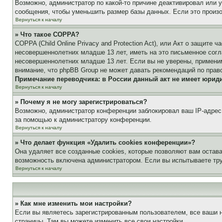
Возможно, администратор по какой-то причине деактивировал или 
сообщения, чтобы уменьшить размер базы данных. Если это произош
Вернуться к началу
» Что такое COPPA?
COPPA (Child Online Privacy and Protection Act), или Акт о защите
несовершеннолетних младше 13 лет, иметь на это письменное согл
несовершеннолетних младше 13 лет. Если вы не уверены, применим
внимание, что phpBB Group не может давать рекомендаций по прав
Примечание переводчика: в России данный акт не имеет юрид
Вернуться к началу
» Почему я не могу зарегистрироваться?
Возможно, администратор конференции заблокировал ваш IP-адрес 
за помощью к администратору конференции.
Вернуться к началу
» Что делает функция «Удалить cookies конференции»?
Она удаляет все созданные cookies, которые позволяют вам остав
возможность включена администратором. Если вы испытываете тру
Вернуться к началу
» Как мне изменить мои настройки?
Если вы являетесь зарегистрированным пользователем, все ваши н
страницы. Там вы можете изменить все свои настройки.