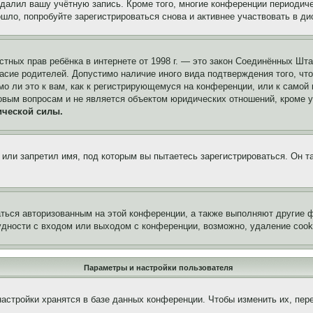
удалил вашу учётную запись. Кроме того, многие конференции периоди
ло, попробуйте зарегистрироваться снова и активнее участвовать в ди
 частных прав ребёнка в интернете от 1998 г. — это закон Соединённых 
асие родителей. Допустимо наличие иного вида подтверждения того, чт
о ли это к вам, как к регистрирующемуся на конференции, или к самой
овым вопросам и не является объектом юридических отношений, кроме 
ической силы.
или запретил имя, под которым вы пытаетесь зарегистрироваться. Он т
аться авторизованным на этой конференции, а также выполняют другие ф
дности с входом или выходом с конференции, возможно, удаление cook
Параметры и настройки пользователя
астройки хранятся в базе данных конференции. Чтобы изменить их, пер