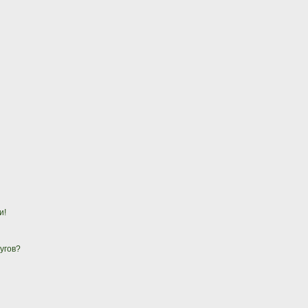
и!
угов?