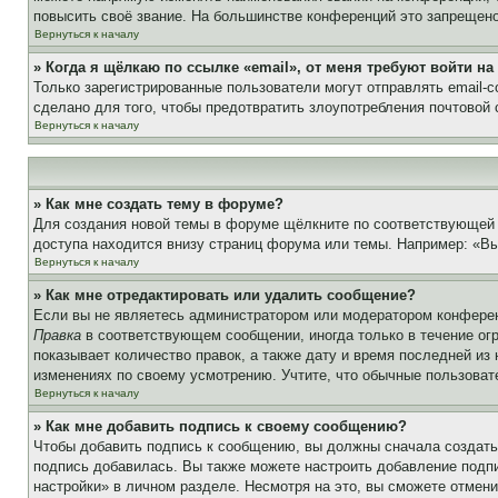
повысить своё звание. На большинстве конференций это запрещено
Вернуться к началу
» Когда я щёлкаю по ссылке «email», от меня требуют войти н
Только зарегистрированные пользователи могут отправлять email-
сделано для того, чтобы предотвратить злоупотребления почтовой
Вернуться к началу
» Как мне создать тему в форуме?
Для создания новой темы в форуме щёлкните по соответствующей 
доступа находится внизу страниц форума или темы. Например: «Вы 
Вернуться к началу
» Как мне отредактировать или удалить сообщение?
Если вы не являетесь администратором или модератором конферен
Правка
в соответствующем сообщении, иногда только в течение огр
показывает количество правок, а также дату и время последней из
изменениях по своему усмотрению. Учтите, что обычные пользовате
Вернуться к началу
» Как мне добавить подпись к своему сообщению?
Чтобы добавить подпись к сообщению, вы должны сначала создать
подпись добавилась. Вы также можете настроить добавление под
настройки» в личном разделе. Несмотря на это, вы сможете отме