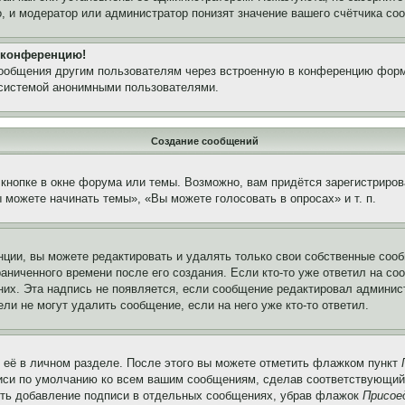
, и модератор или администратор понизят значение вашего счётчика со
а конференцию!
сообщения другим пользователям через встроенную в конференцию форм
 системой анонимными пользователями.
Создание сообщений
кнопке в окне форума или темы. Возможно, вам придётся зарегистриров
можете начинать темы», «Вы можете голосовать в опросах» и т. п.
ции, вы можете редактировать и удалять только свои собственные сооб
аниченного времени после его создания. Если кто-то уже ответил на со
 них. Эта надпись не появляется, если сообщение редактировал админис
ли не могут удалить сообщение, если на него уже кто-то ответил.
 её в личном разделе. После этого вы можете отметить флажком пункт
писи по умолчанию ко всем вашим сообщениям, сделав соответствующий
нить добавление подписи в отдельных сообщениях, убрав флажок
Присое