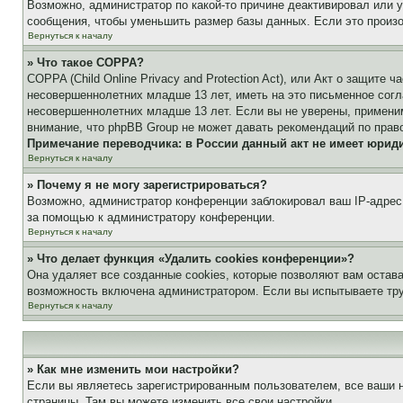
Возможно, администратор по какой-то причине деактивировал или 
сообщения, чтобы уменьшить размер базы данных. Если это произош
Вернуться к началу
» Что такое COPPA?
COPPA (Child Online Privacy and Protection Act), или Акт о защите
несовершеннолетних младше 13 лет, иметь на это письменное согл
несовершеннолетних младше 13 лет. Если вы не уверены, применим
внимание, что phpBB Group не может давать рекомендаций по прав
Примечание переводчика: в России данный акт не имеет юрид
Вернуться к началу
» Почему я не могу зарегистрироваться?
Возможно, администратор конференции заблокировал ваш IP-адрес 
за помощью к администратору конференции.
Вернуться к началу
» Что делает функция «Удалить cookies конференции»?
Она удаляет все созданные cookies, которые позволяют вам остав
возможность включена администратором. Если вы испытываете тру
Вернуться к началу
» Как мне изменить мои настройки?
Если вы являетесь зарегистрированным пользователем, все ваши н
страницы. Там вы можете изменить все свои настройки.