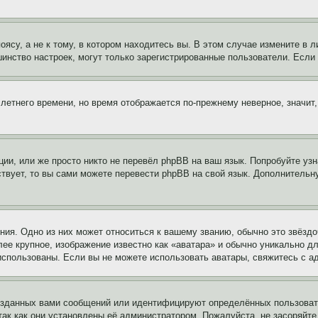
су, а не к тому, в котором находитесь вы. В этом случае измените в ли
льшинство настроек, могут только зарегистрированные пользователи. Есл
 летнего времени, но время отображается по-прежнему неверное, значит
ии, или же просто никто не перевёл phpBB на ваш язык. Попробуйте узн
ествует, то вы сами можете перевести phpBB на свой язык. Дополнител
ия. Одно из них может относиться к вашему званию, обычно это звёздо
лее крупное, изображение известно как «аватара» и обычно уникально д
ь использованы. Если вы не можете использовать аватары, свяжитесь с
озданных вами сообщений или идентифицируют определённых пользовате
так как они установлены её администратором. Пожалуйста, не засоряйт