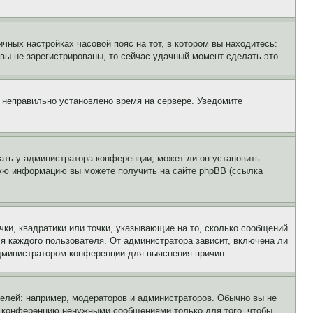
чных настройках часовой пояс на тот, в котором вы находитесь:
и вы не зарегистрированы, то сейчас удачный момент сделать это.
, неправильно установлено время на сервере. Уведомите
ать у администратора конференции, может ли он установить
ьную информацию вы можете получить на сайте phpBB (ссылка
чки, квадратики или точки, указывающие на то, сколько сообщений
ля каждого пользователя. От администратора зависит, включена ли
 администратором конференции для выяснения причин.
лей: например, модераторов и администраторов. Обычно вы не
е конференцию ненужными сообщениями только для того, чтобы