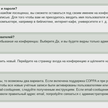
 и пароля?
 каждом посещении
, вы сможете оставаться под своим именем на конфе
записью. Для того чтобы вам не приходилось вводить имя пользователя 
мпьютере, например в библиотеке, интернет-кафе, университете и т. д
ователей?
ебывание на конференции
. Выберите
Да
, и вы будете видны только адм
учить новый. Перейдите на страницу входа на конференцию и щёлкните 
ы, то возможны два варианта. Если включена поддержка COPPA и при ре
чтобы все новые учётные записи были активированы пользователями или
ail-сообщение, следуйте полученным инструкциям. Если email-сообщение
ввели правильный адрес email, попробуйте связаться с администратором