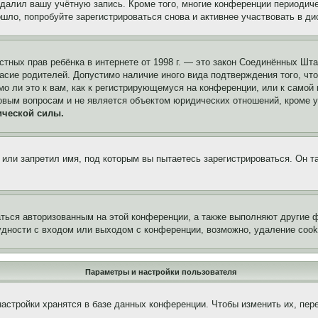
удалил вашу учётную запись. Кроме того, многие конференции периоди
ло, попробуйте зарегистрироваться снова и активнее участвовать в ди
 частных прав ребёнка в интернете от 1998 г. — это закон Соединённых 
асие родителей. Допустимо наличие иного вида подтверждения того, чт
о ли это к вам, как к регистрирующемуся на конференции, или к самой
овым вопросам и не является объектом юридических отношений, кроме 
ической силы.
или запретил имя, под которым вы пытаетесь зарегистрироваться. Он т
аться авторизованным на этой конференции, а также выполняют другие ф
дности с входом или выходом с конференции, возможно, удаление cook
Параметры и настройки пользователя
астройки хранятся в базе данных конференции. Чтобы изменить их, пер