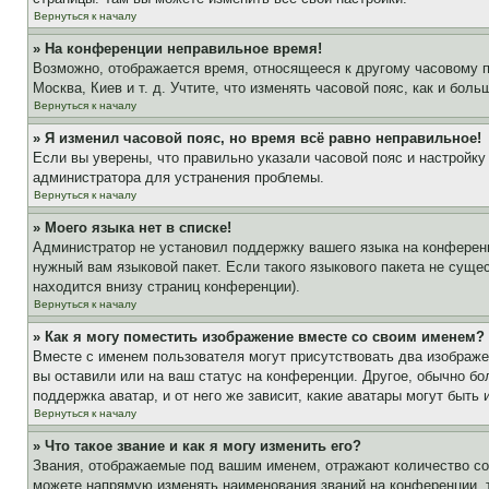
Вернуться к началу
» На конференции неправильное время!
Возможно, отображается время, относящееся к другому часовому поя
Москва, Киев и т. д. Учтите, что изменять часовой пояс, как и бо
Вернуться к началу
» Я изменил часовой пояс, но время всё равно неправильное!
Если вы уверены, что правильно указали часовой пояс и настройку
администратора для устранения проблемы.
Вернуться к началу
» Моего языка нет в списке!
Администратор не установил поддержку вашего языка на конференц
нужный вам языковой пакет. Если такого языкового пакета не сущ
находится внизу страниц конференции).
Вернуться к началу
» Как я могу поместить изображение вместе со своим именем?
Вместе с именем пользователя могут присутствовать два изображен
вы оставили или на ваш статус на конференции. Другое, обычно бо
поддержка аватар, и от него же зависит, какие аватары могут быт
Вернуться к началу
» Что такое звание и как я могу изменить его?
Звания, отображаемые под вашим именем, отражают количество с
можете напрямую изменять наименования званий на конференции, 