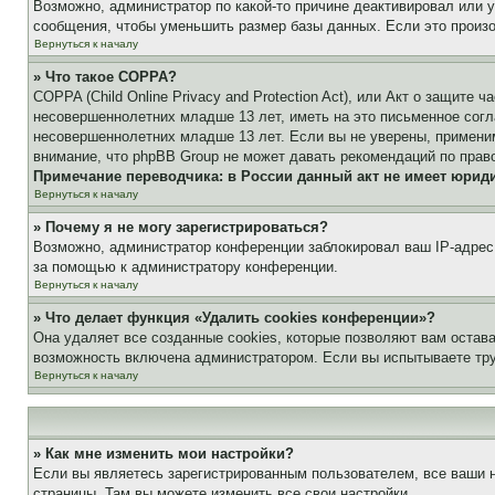
Возможно, администратор по какой-то причине деактивировал или 
сообщения, чтобы уменьшить размер базы данных. Если это произош
Вернуться к началу
» Что такое COPPA?
COPPA (Child Online Privacy and Protection Act), или Акт о защите
несовершеннолетних младше 13 лет, иметь на это письменное согл
несовершеннолетних младше 13 лет. Если вы не уверены, применим
внимание, что phpBB Group не может давать рекомендаций по прав
Примечание переводчика: в России данный акт не имеет юрид
Вернуться к началу
» Почему я не могу зарегистрироваться?
Возможно, администратор конференции заблокировал ваш IP-адрес 
за помощью к администратору конференции.
Вернуться к началу
» Что делает функция «Удалить cookies конференции»?
Она удаляет все созданные cookies, которые позволяют вам остав
возможность включена администратором. Если вы испытываете тру
Вернуться к началу
» Как мне изменить мои настройки?
Если вы являетесь зарегистрированным пользователем, все ваши н
страницы. Там вы можете изменить все свои настройки.