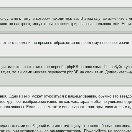
су, а не к тому, в котором находитесь вы. В этом случае измените в ли
льшинство настроек, могут только зарегистрированные пользователи. Есл
 летнего времени, но время отображается по-прежнему неверное, значит
ии, или же просто никто не перевёл phpBB на ваш язык. Попробуйте узн
ествует, то вы сами можете перевести phpBB на свой язык. Дополнител
ия. Одно из них может относиться к вашему званию, обычно это звёздо
лее крупное, изображение известно как «аватара» и обычно уникально д
ь использованы. Если вы не можете использовать аватары, свяжитесь с
озданных вами сообщений или идентифицируют определённых пользовате
так как они установлены её администратором. Пожалуйста, не засоряйт