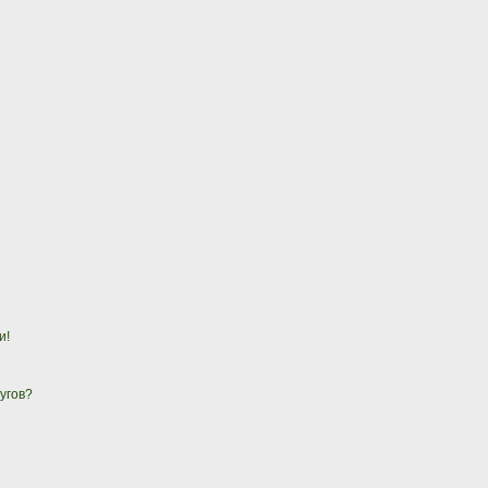
и!
угов?