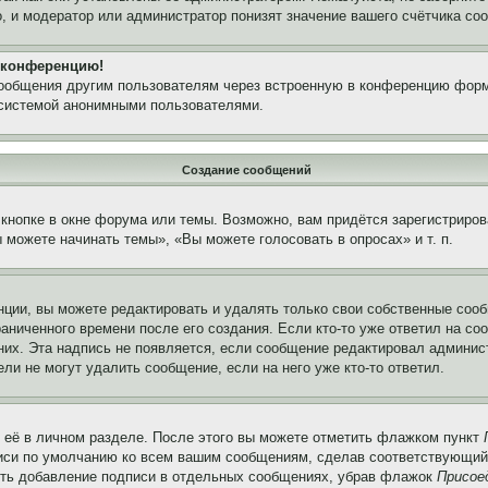
, и модератор или администратор понизят значение вашего счётчика со
а конференцию!
сообщения другим пользователям через встроенную в конференцию форм
 системой анонимными пользователями.
Создание сообщений
кнопке в окне форума или темы. Возможно, вам придётся зарегистриров
можете начинать темы», «Вы можете голосовать в опросах» и т. п.
ции, вы можете редактировать и удалять только свои собственные сооб
аниченного времени после его создания. Если кто-то уже ответил на со
 них. Эта надпись не появляется, если сообщение редактировал админис
ли не могут удалить сообщение, если на него уже кто-то ответил.
 её в личном разделе. После этого вы можете отметить флажком пункт
писи по умолчанию ко всем вашим сообщениям, сделав соответствующий
нить добавление подписи в отдельных сообщениях, убрав флажок
Присое