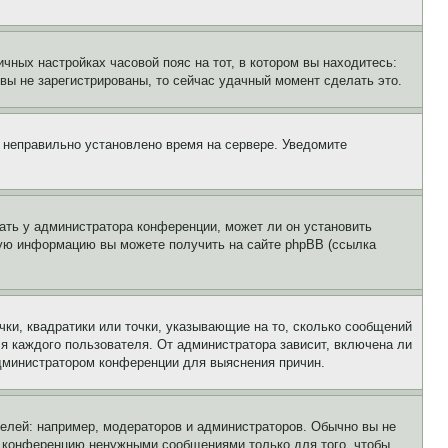
чных настройках часовой пояс на тот, в котором вы находитесь:
и вы не зарегистрированы, то сейчас удачный момент сделать это.
, неправильно установлено время на сервере. Уведомите
ать у администратора конференции, может ли он установить
ьную информацию вы можете получить на сайте phpBB (ссылка
чки, квадратики или точки, указывающие на то, сколько сообщений
ля каждого пользователя. От администратора зависит, включена ли
 администратором конференции для выяснения причин.
лей: например, модераторов и администраторов. Обычно вы не
е конференцию ненужными сообщениями только для того, чтобы