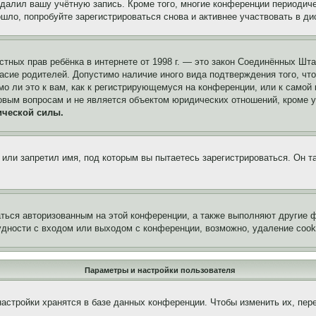
удалил вашу учётную запись. Кроме того, многие конференции периоди
ло, попробуйте зарегистрироваться снова и активнее участвовать в ди
 частных прав ребёнка в интернете от 1998 г. — это закон Соединённых 
асие родителей. Допустимо наличие иного вида подтверждения того, чт
о ли это к вам, как к регистрирующемуся на конференции, или к самой
овым вопросам и не является объектом юридических отношений, кроме 
ической силы.
или запретил имя, под которым вы пытаетесь зарегистрироваться. Он т
аться авторизованным на этой конференции, а также выполняют другие ф
дности с входом или выходом с конференции, возможно, удаление cook
Параметры и настройки пользователя
астройки хранятся в базе данных конференции. Чтобы изменить их, пер