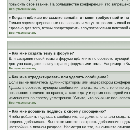
повысить своё звание. На большинстве конференций это запрещено
Вернуться к началу
» Когда я щёлкаю по ссылке «email», от меня требуют войти н
Только зарегистрированные пользователи могут отправлять email-
сделано для того, чтобы предотвратить злоупотребления почтовой
Вернуться к началу
» Как мне создать тему в форуме?
Для создания новой темы в форуме щёлкните по соответствующей 
доступа находится внизу страниц форума или темы. Например: «Вы 
Вернуться к началу
» Как мне отредактировать или удалить сообщение?
Если вы не являетесь администратором или модератором конферен
Правка
в соответствующем сообщении, иногда только в течение огр
показывает количество правок, а также дату и время последней из
изменениях по своему усмотрению. Учтите, что обычные пользовате
Вернуться к началу
» Как мне добавить подпись к своему сообщению?
Чтобы добавить подпись к сообщению, вы должны сначала создать
подпись добавилась. Вы также можете настроить добавление под
настройки» в личном разделе. Несмотря на это, вы сможете отме