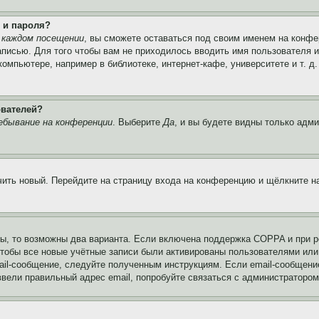
 и пароля?
 каждом посещении
, вы сможете оставаться под своим именем на конфе
записью. Для того чтобы вам не приходилось вводить имя пользователя 
мпьютере, например в библиотеке, интернет-кафе, университете и т. д
ователей?
ебывание на конференции
. Выберите
Да
, и вы будете видны только адм
учить новый. Перейдите на страницу входа на конференцию и щёлкните 
ы, то возможны два варианта. Если включена поддержка COPPA и при ре
чтобы все новые учётные записи были активированы пользователями или
ail-сообщение, следуйте полученным инструкциям. Если email-сообщение
ввели правильный адрес email, попробуйте связаться с администратором