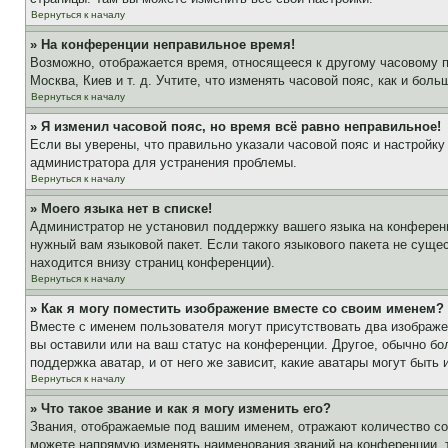
Вернуться к началу
» На конференции неправильное время!
Возможно, отображается время, относящееся к другому часовому поя
Москва, Киев и т. д. Учтите, что изменять часовой пояс, как и бо
Вернуться к началу
» Я изменил часовой пояс, но время всё равно неправильное!
Если вы уверены, что правильно указали часовой пояс и настройку
администратора для устранения проблемы.
Вернуться к началу
» Моего языка нет в списке!
Администратор не установил поддержку вашего языка на конференц
нужный вам языковой пакет. Если такого языкового пакета не сущ
находится внизу страниц конференции).
Вернуться к началу
» Как я могу поместить изображение вместе со своим именем?
Вместе с именем пользователя могут присутствовать два изображен
вы оставили или на ваш статус на конференции. Другое, обычно бо
поддержка аватар, и от него же зависит, какие аватары могут быт
Вернуться к началу
» Что такое звание и как я могу изменить его?
Звания, отображаемые под вашим именем, отражают количество с
можете напрямую изменять наименования званий на конференции, 