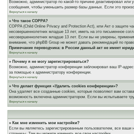
Возможно, администратор по какой-то причине деактивировал или 
сообщения, чтобы уменьшить размер базы данных. Если это произош
Вернуться к началу
» Что такое COPPA?
COPPA (Child Online Privacy and Protection Act), или Акт о защите
несовершеннолетних младше 13 лет, иметь на это письменное согл
несовершеннолетних младше 13 лет. Если вы не уверены, применим
внимание, что phpBB Group не может давать рекомендаций по прав
Примечание переводчика: в России данный акт не имеет юрид
Вернуться к началу
» Почему я не могу зарегистрироваться?
Возможно, администратор конференции заблокировал ваш IP-адрес 
за помощью к администратору конференции.
Вернуться к началу
» Что делает функция «Удалить cookies конференции»?
Она удаляет все созданные cookies, которые позволяют вам остав
возможность включена администратором. Если вы испытываете тру
Вернуться к началу
» Как мне изменить мои настройки?
Если вы являетесь зарегистрированным пользователем, все ваши н
страницы. Там вы можете изменить все свои настройки.