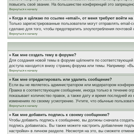
повысить своё звание. На большинстве конференций это запрещено
Вернуться к началу
» Когда я щёлкаю по ссылке «email», от меня требуют войти н
Только зарегистрированные пользователи могут отправлять email-
сделано для того, чтобы предотвратить злоупотребления почтовой
Вернуться к началу
» Как мне создать тему в форуме?
Для создания новой темы в форуме щёлкните по соответствующей 
доступа находится внизу страниц форума или темы. Например: «Вы 
Вернуться к началу
» Как мне отредактировать или удалить сообщение?
Если вы не являетесь администратором или модератором конферен
Правка
в соответствующем сообщении, иногда только в течение огр
показывает количество правок, а также дату и время последней из
изменениях по своему усмотрению. Учтите, что обычные пользовате
Вернуться к началу
» Как мне добавить подпись к своему сообщению?
Чтобы добавить подпись к сообщению, вы должны сначала создать
подпись добавилась. Вы также можете настроить добавление под
настройки» в личном разделе. Несмотря на это, вы сможете отме