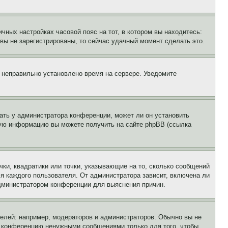
чных настройках часовой пояс на тот, в котором вы находитесь:
и вы не зарегистрированы, то сейчас удачный момент сделать это.
, неправильно установлено время на сервере. Уведомите
ать у администратора конференции, может ли он установить
ьную информацию вы можете получить на сайте phpBB (ссылка
чки, квадратики или точки, указывающие на то, сколько сообщений
ля каждого пользователя. От администратора зависит, включена ли
 администратором конференции для выяснения причин.
лей: например, модераторов и администраторов. Обычно вы не
е конференцию ненужными сообщениями только для того, чтобы