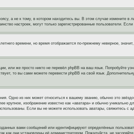
су, а не к тому, в котором находитесь вы. В этом случае измените в ли
льшинство настроек, могут только зарегистрированные пользователи. Есл
 летнего времени, но время отображается по-прежнему неверное, значит
ии, или же просто никто не перевёл phpBB на ваш язык. Попробуйте узн
ествует, то вы сами можете перевести phpBB на свой язык. Дополнител
ия. Одно из них может относиться к вашему званию, обычно это звёздо
лее крупное, изображение известно как «аватара» и обычно уникально д
ь использованы. Если вы не можете использовать аватары, свяжитесь с
озданных вами сообщений или идентифицируют определённых пользовате
так как они установлены её администратором. Пожалуйста, не засоряйт