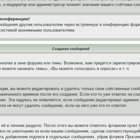
, и модератор или администратор понизят значение вашего счётчика со
а конференцию!
сообщения другим пользователям через встроенную в конференцию форм
 системой анонимными пользователями.
Создание сообщений
кнопке в окне форума или темы. Возможно, вам придётся зарегистриров
можете начинать темы», «Вы можете голосовать в опросах» и т. п.
ции, вы можете редактировать и удалять только свои собственные сооб
аниченного времени после его создания. Если кто-то уже ответил на со
 них. Эта надпись не появляется, если сообщение редактировал админис
ли не могут удалить сообщение, если на него уже кто-то ответил.
 её в личном разделе. После этого вы можете отметить флажком пункт
писи по умолчанию ко всем вашим сообщениям, сделав соответствующий
нить добавление подписи в отдельных сообщениях, убрав флажок
Присое