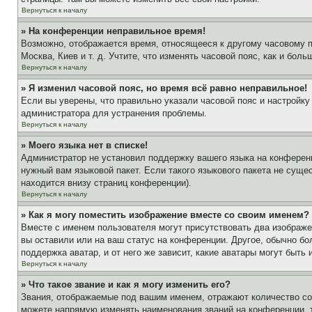
Вернуться к началу
» На конференции неправильное время!
Возможно, отображается время, относящееся к другому часовому поя
Москва, Киев и т. д. Учтите, что изменять часовой пояс, как и бо
Вернуться к началу
» Я изменил часовой пояс, но время всё равно неправильное!
Если вы уверены, что правильно указали часовой пояс и настройку
администратора для устранения проблемы.
Вернуться к началу
» Моего языка нет в списке!
Администратор не установил поддержку вашего языка на конференц
нужный вам языковой пакет. Если такого языкового пакета не сущ
находится внизу страниц конференции).
Вернуться к началу
» Как я могу поместить изображение вместе со своим именем?
Вместе с именем пользователя могут присутствовать два изображен
вы оставили или на ваш статус на конференции. Другое, обычно бо
поддержка аватар, и от него же зависит, какие аватары могут быт
Вернуться к началу
» Что такое звание и как я могу изменить его?
Звания, отображаемые под вашим именем, отражают количество с
можете напрямую изменять наименования званий на конференции, 