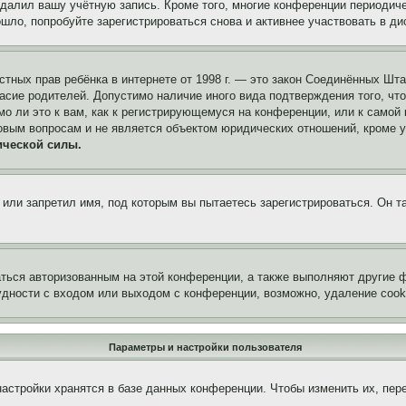
удалил вашу учётную запись. Кроме того, многие конференции периоди
ло, попробуйте зарегистрироваться снова и активнее участвовать в ди
 частных прав ребёнка в интернете от 1998 г. — это закон Соединённых 
асие родителей. Допустимо наличие иного вида подтверждения того, чт
о ли это к вам, как к регистрирующемуся на конференции, или к самой
овым вопросам и не является объектом юридических отношений, кроме 
ической силы.
или запретил имя, под которым вы пытаетесь зарегистрироваться. Он т
аться авторизованным на этой конференции, а также выполняют другие ф
дности с входом или выходом с конференции, возможно, удаление cook
Параметры и настройки пользователя
астройки хранятся в базе данных конференции. Чтобы изменить их, пер