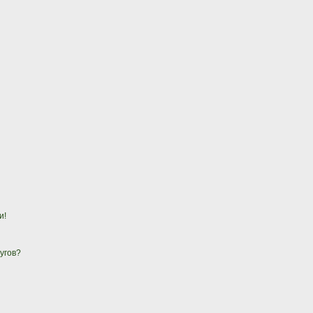
и!
угов?