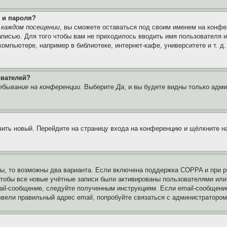
 и пароля?
 каждом посещении
, вы сможете оставаться под своим именем на конфе
записью. Для того чтобы вам не приходилось вводить имя пользователя 
мпьютере, например в библиотеке, интернет-кафе, университете и т. д
ователей?
ебывание на конференции
. Выберите
Да
, и вы будете видны только адм
учить новый. Перейдите на страницу входа на конференцию и щёлкните 
ы, то возможны два варианта. Если включена поддержка COPPA и при ре
чтобы все новые учётные записи были активированы пользователями или
ail-сообщение, следуйте полученным инструкциям. Если email-сообщение
ввели правильный адрес email, попробуйте связаться с администратором